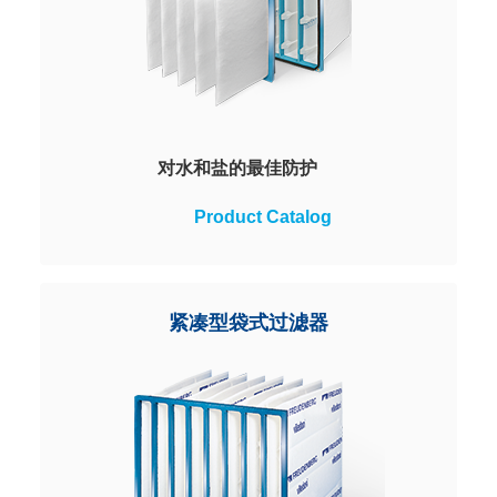
对水和盐的最佳防护
防止水分渗透，并对盐分实现有效
Product Catalog
阻隔， 特别适合在沿海、近海和其
他高湿度的地区用作空气进气的预
过滤。特殊的排水性能防止水滴进
入后续的过滤阶段。
紧凑型袋式过滤器