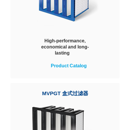
High-performance,
economical and long-
lasting
The increased overall depth
Product Catalog
results in especially high dust
storage capacity and a long
service life. Heavy-duty and
dependable. Water-repellent
MVPGT 盒式过滤器
features. Part of the Viledon
modular clip-on system.