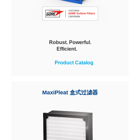
Robust. Powerful.
Efficient.
The Viledon gMaxx filter uses the
Product Catalog
water-repellent 3-layer Gore
turbine filters laminate to
effectively prevent moisture and
salt penetration and minimize
MaxiPleat 盒式过滤器
pressure drop while maintaining
maximum, EPA-level separation
efficiency.