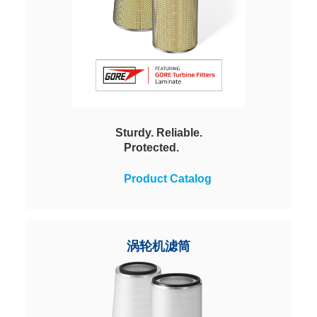
Sturdy. Reliable.
Protected.
The Viledon GTS 12 pulse-jet filter
Product Catalog
cartridges, which feature the
innovative Gore turbine filters
laminate, provide reliable
protection against water and salt
涡轮机滤筒
ingress for gas turbines and
compressors.