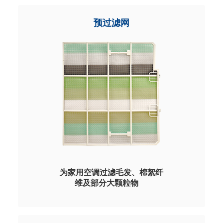
预过滤网
为家用空调过滤毛发、棉絮纤
维及部分大颗粒物
成熟滤网方案，整体 PP 注塑 根据
客户应用需求提供防螨、防蚊、抗