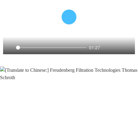
Play
01:27
Play
Settings
PIP
Ente
full
“我们的过滤器可满足高湿度、近海
“产品开发意味着了解客户的需求，
或海上区域对安全性和可靠性的要
并通过细致的工作创造出创新的解决
求。能为运营方提供高除水能力和低
方案"。
压差"。